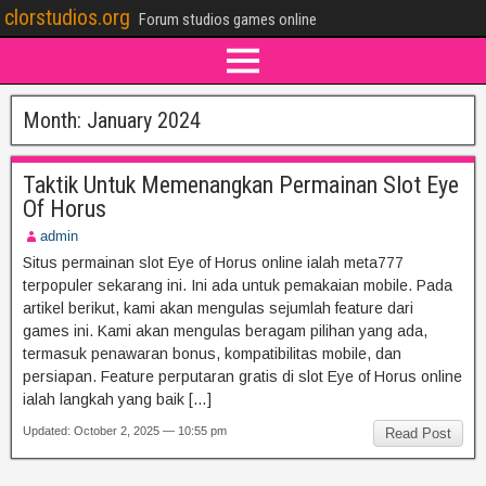
clorstudios.org
Forum studios games online
Month:
January 2024
Taktik Untuk Memenangkan Permainan Slot Eye
Of Horus
admin
Situs permainan slot Eye of Horus online ialah meta777
terpopuler sekarang ini. Ini ada untuk pemakaian mobile. Pada
artikel berikut, kami akan mengulas sejumlah feature dari
games ini. Kami akan mengulas beragam pilihan yang ada,
termasuk penawaran bonus, kompatibilitas mobile, dan
persiapan. Feature perputaran gratis di slot Eye of Horus online
ialah langkah yang baik […]
Updated: October 2, 2025 — 10:55 pm
Read Post