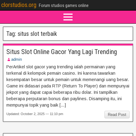
clorstudios.org
Forum studios games online
Tag:
situs slot terbaik
Situs Slot Online Gacor Yang Lagi Trending
admin
PerArtikel slot gacor yang trending ialah permainan yang
terkenal di kelompok pemain casino. Ini karena tawarkan
kesempatan besar untuk pemain untuk memenangi uang besar.
Game ini didasari pada RTP (Return To Player) dan mempunyai
jekpot yang dapat capai beberapa ribu dolar. Ini tampilkan
beberapa perputaran bonus dan paylines. Disamping itu, ini
mempunyai topik yang baik […]
Updated: October 2, 2025 — 11:10 pm
Read Post