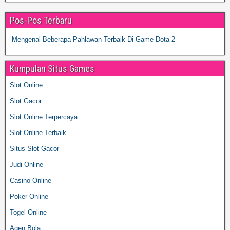
Pos-Pos Terbaru
Mengenal Beberapa Pahlawan Terbaik Di Game Dota 2
Kumpulan Situs Games
Slot Online
Slot Gacor
Slot Online Terpercaya
Slot Online Terbaik
Situs Slot Gacor
Judi Online
Casino Online
Poker Online
Togel Online
Agen Bola