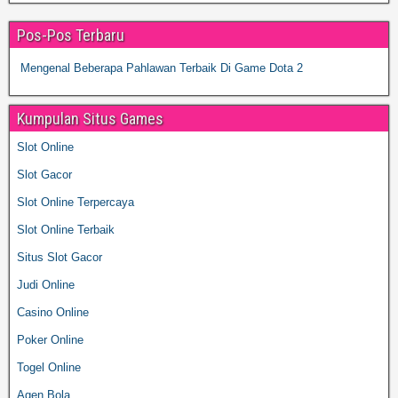
Pos-Pos Terbaru
Mengenal Beberapa Pahlawan Terbaik Di Game Dota 2
Kumpulan Situs Games
Slot Online
Slot Gacor
Slot Online Terpercaya
Slot Online Terbaik
Situs Slot Gacor
Judi Online
Casino Online
Poker Online
Togel Online
Agen Bola