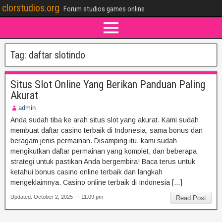
clorstudios.org
Forum studios games online
Tag:
daftar slotindo
Situs Slot Online Yang Berikan Panduan Paling
Akurat
admin
Anda sudah tiba ke arah situs slot yang akurat. Kami sudah
membuat daftar casino terbaik di Indonesia, sama bonus dan
beragam jenis permainan. Disamping itu, kami sudah
mengikutkan daftar permainan yang komplet, dan beberapa
strategi untuk pastikan Anda bergembira! Baca terus untuk
ketahui bonus casino online terbaik dan langkah
mengeklaimnya. Casino online terbaik di Indonesia […]
Updated: October 2, 2025 — 11:09 pm
Read Post