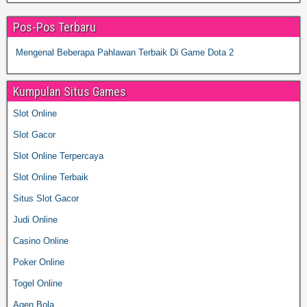
Pos-Pos Terbaru
Mengenal Beberapa Pahlawan Terbaik Di Game Dota 2
Kumpulan Situs Games
Slot Online
Slot Gacor
Slot Online Terpercaya
Slot Online Terbaik
Situs Slot Gacor
Judi Online
Casino Online
Poker Online
Togel Online
Agen Bola