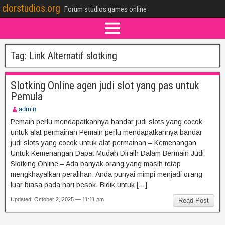
clorstudios.org
Forum studios games online
Tag:
Link Alternatif slotking
Slotking Online agen judi slot yang pas untuk
Pemula
admin
Pemain perlu mendapatkannya bandar judi slots yang cocok
untuk alat permainan Pemain perlu mendapatkannya bandar
judi slots yang cocok untuk alat permainan – Kemenangan
Untuk Kemenangan Dapat Mudah Diraih Dalam Bermain Judi
Slotking Online – Ada banyak orang yang masih tetap
mengkhayalkan peralihan. Anda punyai mimpi menjadi orang
luar biasa pada hari besok. Bidik untuk […]
Updated: October 2, 2025 — 11:11 pm
Read Post