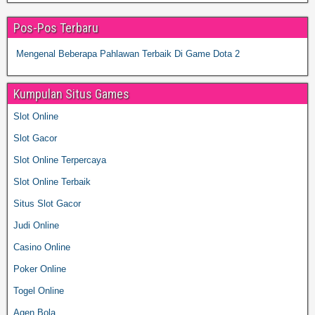
Pos-Pos Terbaru
Mengenal Beberapa Pahlawan Terbaik Di Game Dota 2
Kumpulan Situs Games
Slot Online
Slot Gacor
Slot Online Terpercaya
Slot Online Terbaik
Situs Slot Gacor
Judi Online
Casino Online
Poker Online
Togel Online
Agen Bola