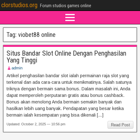
clorstudios.org
Forum studios games online
Tag:
viobet88 online
Situs Bandar Slot Online Dengan Penghasilan
Yang Tinggi
admin
Artikel penghasilan bandar slot ialah permainan raja slot yang
terkenal dan ada cara-cara untuk menikmatinya. Salah satunya
triknya dengan bermain sama bonus. Dalam masalah ini, Anda
dapat memperoleh perputaran gratis atau bonus cashback.
Bonus akan menolong Anda bermain semakin banyak dan
hasilkan lebih uang banyak. Pendapatan yang besar ketika
bermain ialah kesempatan yang bisa dikenali […]
Updated: October 2, 2025 — 10:56 pm
Read Post