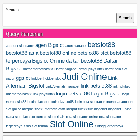
Search
Search
Query Pencarian
betslot88
agen Bigslot
account slot gacor
agen niagabet
betslot88 asia
betslot88 online
betslot88 slot
betslot88
terpercaya
Bigslot Online
daftar betslot88
Daftar
Bigslot
daftar merpatislot88
Daftar niagabet
daftar playslot88
daftar pola slot
Judi Online
ggslot
Link
gacor
hokibet
hokibet slot
Alternatif Bigslot
link betslot88
Link Alternatif niagabet
link hokibet
login betslot88
Login Bigslot
link merpatislot88
link playslot88
login
merpatislot88
Login niagabet
login playslot88
login pola slot gacor
membuat account
slot gacor
merpati slot88
merpatislot88
merpatislot88 slot
niagabet
niagabet Online
niaga slot
niagaslot
pemain slot terbaik
pola slot gacor online
pola slot gacor
Slot Online
terpercaya
situs slot terbaik
slotsgg terpercaya