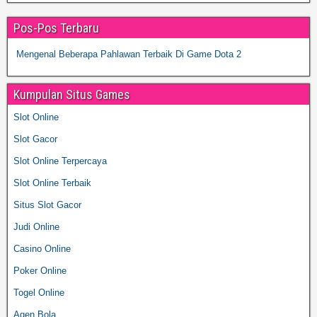
Pos-Pos Terbaru
Mengenal Beberapa Pahlawan Terbaik Di Game Dota 2
Kumpulan Situs Games
Slot Online
Slot Gacor
Slot Online Terpercaya
Slot Online Terbaik
Situs Slot Gacor
Judi Online
Casino Online
Poker Online
Togel Online
Agen Bola