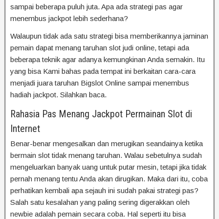
sampai beberapa puluh juta. Apa ada strategi pas agar
menembus jackpot lebih sederhana?
Walaupun tidak ada satu strategi bisa memberikannya jaminan
pemain dapat menang taruhan slot judi online, tetapi ada
beberapa teknik agar adanya kemungkinan Anda semakin. Itu
yang bisa Kami bahas pada tempat ini berkaitan cara-cara
menjadi juara taruhan Bigslot Online sampai menembus
hadiah jackpot. Silahkan baca.
Rahasia Pas Menang Jackpot Permainan Slot di
Internet
Benar-benar mengesalkan dan merugikan seandainya ketika
bermain slot tidak menang taruhan. Walau sebetulnya sudah
mengeluarkan banyak uang untuk putar mesin, tetapi jika tidak
pernah menang tentu Anda akan dirugikan. Maka dari itu, coba
perhatikan kembali apa sejauh ini sudah pakai strategi pas?
Salah satu kesalahan yang paling sering digerakkan oleh
newbie adalah pemain secara coba. Hal seperti itu bisa