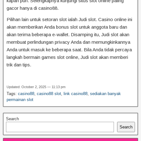
kapan pun. Selengkapnya kunjungi situs slot online paling
gacor hanya di casino88.
Pilihan lain untuk setoran slot ialah Judi slot. Casino online ini
akan memberikan Anda bonus slot untuk anggota baru dan
akan terima beberapa e-wallet. Disamping itu, Judi slot akan
membuat perlindungan privacy Anda dan memungkinkannya
Anda untuk masuk ke beberapa saat. Bila Anda tidak percaya
langkah bermain games slot online, Judi slot akan memberi
trik dan tips.
Updated: October 2, 2025 — 11:13 pm
Tags:
casino88
,
casino88 slot
,
link casino88
,
sediakan banyak
permainan slot
Search
Search