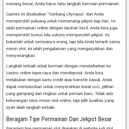
menang besar, Anda harus tahu langkah bermain permainan.
Games ini disebutkan “Gerbang Olympus” dan Anda
memperoleh peluang untuk memenangi jekpot tiap hari. Ini
ialah permainan online dengan taruhan kecil. Anda bisa juga
memperoleh bonus bila sukses memperoleh jekpot. Ini
bukanlah untuk semuanya orang, tapi bila Anda tertarik sama
mesin slot, ini ialah pengalaman yang mengasyikkan dan
menyenangkan.
Langkah terbaik untuk bermain dengan mendaftarkan ke
casino online tepercaya dan mendeposit. Anda bisa
melakukan dengan kartu credit atau transfer kawat. Anda
dapat memutuskan untuk menyerahkan lewat ovo, pilihan
yang gampang dan ringkas untuk pemain baru. Tidak ada
kekurangan situs mesin slot online, tapi pilih kualitas yang
syah ialah langkah terbaik.
Beragam Tipe Permainan Dan Jekpot Besar
Beragam tipe permainan slot dijajakan di website judi slot