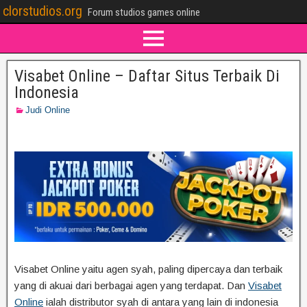
clorstudios.org
Forum studios games online
Visabet Online – Daftar Situs Terbaik Di
Indonesia
Judi Online
Visabet Online yaitu agen syah, paling dipercaya dan terbaik
yang di akuai dari berbagai agen yang terdapat. Dan
Visabet
Online
ialah distributor syah di antara yang lain di indonesia