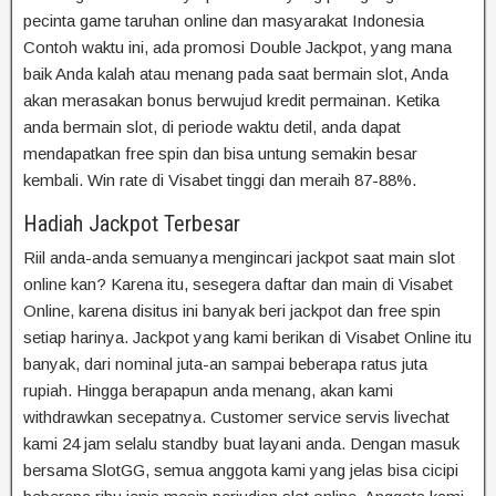
pecinta game taruhan online dan masyarakat Indonesia
Contoh waktu ini, ada promosi Double Jackpot, yang mana
baik Anda kalah atau menang pada saat bermain slot, Anda
akan merasakan bonus berwujud kredit permainan. Ketika
anda bermain slot, di periode waktu detil, anda dapat
mendapatkan free spin dan bisa untung semakin besar
kembali. Win rate di Visabet tinggi dan meraih 87-88%.
Hadiah Jackpot Terbesar
Riil anda-anda semuanya mengincari jackpot saat main slot
online kan? Karena itu, sesegera daftar dan main di Visabet
Online, karena disitus ini banyak beri jackpot dan free spin
setiap harinya. Jackpot yang kami berikan di Visabet Online itu
banyak, dari nominal juta-an sampai beberapa ratus juta
rupiah. Hingga berapapun anda menang, akan kami
withdrawkan secepatnya. Customer service servis livechat
kami 24 jam selalu standby buat layani anda. Dengan masuk
bersama SlotGG, semua anggota kami yang jelas bisa cicipi