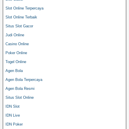
Slot Online Terpercaya
Slot Online Terbaik
Situs Slot Gacor
Judi Online
Casino Online
Poker Online
Togel Online
Agen Bola
Agen Bola Terpercaya
Agen Bola Resmi
Situs Slot Online
IDN Slot
IDN Live
IDN Poker